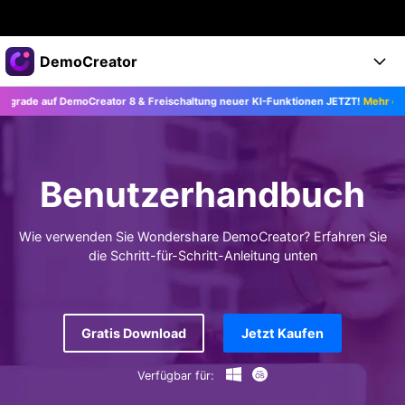
Top-Produkte
DemoCreator
KI-gestützte digitale Kreativität
ade auf DemoCreator 8 & Freischaltung neuer KI-Funktionen JETZT!
Mehr erfahr
Business
Produkte
Dienstprogramme
Überblick
Products
Über uns
KI
Lösungen
Benutzerhandbuch
Funktionen
KI-Funktionen
Presseraum
Lösungen
Alle Funktionen >
Wie verwenden Sie Wondershare DemoCreator? Erfahren Sie
DemoCreator für
Shop
Hilfezentrum
KI Tipps
die Schritt-für-Schritt-Anleitung unten
Blog
Los geht's
Support
Business
Alle KI Funktionen >
Mehr Lösungen finden >
Support
Upgrade auf DemoCreator 8
Gratis Download
Jetzt Kaufen
Verfügbar für:
JETZT KAUFEN
Anmelden
DOWNLOAD