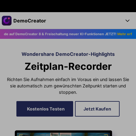
Top-Produkte
DemoCreator
KI-gestützte digitale Kreativität
 DemoCreator 8 & Freischaltung neuer KI-Funktionen JETZT!
Mehr erfahren >>
Business
Produkte
Dienstprogramme
Überblick
Products
Über uns
KI
Wondershare DemoCreator-Highlights
Lösungen
Zeitplan-Recorder
Funktionen
KI-Funktionen
Presseraum
Lösungen
Alle Funktionen >
Richten Sie Aufnahmen einfach im Voraus ein und lassen Sie
DemoCreator für
Shop
Hilfezentrum
KI Tipps
sie automatisch zum gewünschten Zeitpunkt starten und
stoppen.
Blog
Los geht's
Support
Business
Alle KI Funktionen >
Mehr Lösungen finden >
Kostenlos Testen
Jetzt Kaufen
Support
Upgrade auf DemoCreator 8
JETZT KAUFEN
Anmelden
DOWNLOAD