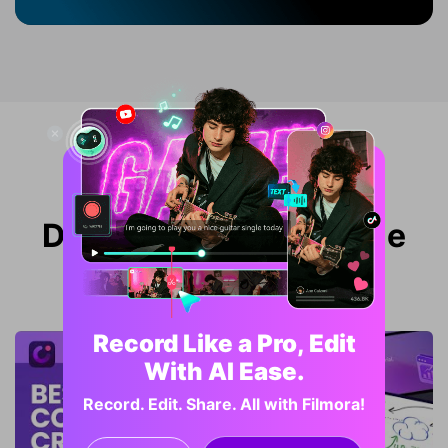
Mehr Inspiration mit
DemoCreator Schedule
Recorder
Record Like a Pro, Edit
With AI Ease.
Record. Edit. Share. All with Filmora!