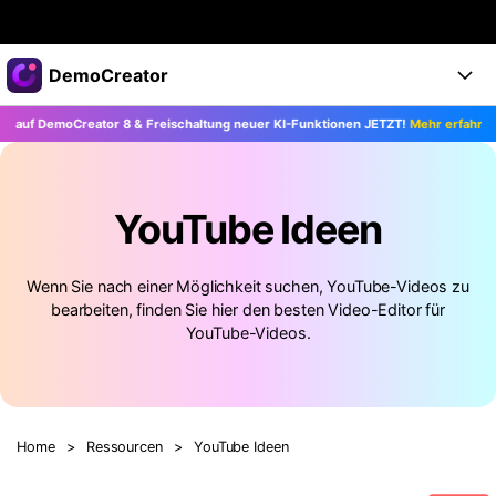
Top-Produkte
DemoCreator
KI-gestützte digitale Kreativität
DemoCreator 8 & Freischaltung neuer KI-Funktionen JETZT!
Mehr erfahren >>
Business
Produkte
Dienstprogramme
Überblick
Products
Über uns
KI
Lösungen
YouTube Ideen
Funktionen
KI-Funktionen
Presseraum
Lösungen
Alle Funktionen >
Wenn Sie nach einer Möglichkeit suchen, YouTube-Videos zu
DemoCreator für
Shop
Hilfezentrum
bearbeiten, finden Sie hier den besten Video-Editor für
KI Tipps
YouTube-Videos.
Blog
Los geht's
Support
Business
Alle KI Funktionen >
Mehr Lösungen finden >
Support
Upgrade auf DemoCreator 8
Home
>
Ressourcen
>
YouTube Ideen
JETZT KAUFEN
Anmelden
DOWNLOAD