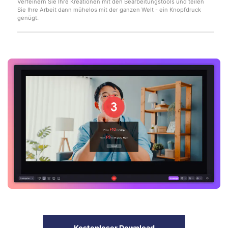
Verfeinern Sie Ihre Kreationen mit den Bearbeitungstools und teilen
Sie Ihre Arbeit dann mühelos mit der ganzen Welt - ein Knopfdruck
genügt.
Record Like a Pro, Edit
With AI Ease.
Record. Edit. Share. All with Filmora!
Got It
Try It Now
Kostenloser Download