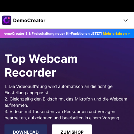
Top-Produkte
DemoCreator
KI-gestützte digitale Kreativität
ator 8 & Freischaltung neuer KI-Funktionen JETZT!
Mehr erfahren >>
Upg
Business
Produkte
Dienstprogramme
Überblick
Products
Über uns
KI
Top Webcam
Lösungen
Funktionen
KI-Funktionen
Presseraum
Lösungen
Recorder
Alle Funktionen >
DemoCreator für
Shop
Hilfezentrum
KI Tipps
1. Die Videoaufl?sung wird automatisch an die richtige
Einstellung angepasst.
Blog
Los geht's
Support
Business
Alle KI Funktionen >
2. Gleichzeitig den Bildschirm, das Mikrofon und die Webcam
Mehr Lösungen finden >
aufnehmen.
Support
Upgrade auf DemoCreator 8
3. Videos mit Tausenden von Ressourcen und Vorlagen
bearbeiten, aufzeichnen und bearbeiten in einem Vorgang.
JETZT KAUFEN
Anmelden
DOWNLOAD
DOWNLOAD
ZUM SHOP