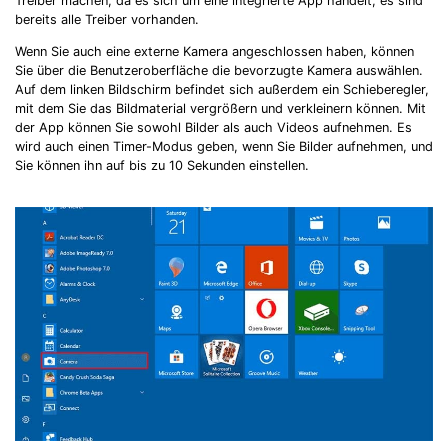
Treiber machen, da es sich um eine integrierte App handelt; es sind
bereits alle Treiber vorhanden.
Wenn Sie auch eine externe Kamera angeschlossen haben, können
Record Like a Pro, Edit
Sie über die Benutzeroberfläche die bevorzugte Kamera auswählen.
Auf dem linken Bildschirm befindet sich außerdem ein Schieberegler,
With AI Ease.
mit dem Sie das Bildmaterial vergrößern und verkleinern können. Mit
der App können Sie sowohl Bilder als auch Videos aufnehmen. Es
Record. Edit. Share. All with Filmora!
wird auch einen Timer-Modus geben, wenn Sie Bilder aufnehmen, und
Sie können ihn auf bis zu 10 Sekunden einstellen.
Got It
Try It Now