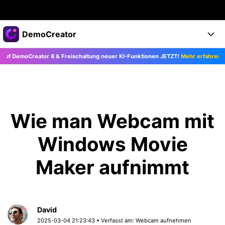
Top-Produkte
DemoCreator
KI-gestützte digitale Kreativität
moCreator 8 & Freischaltung neuer KI-Funktionen JETZT!
Mehr erfahren >>
Business
Produkte
Dienstprogramme
Überblick
Products
Über uns
KI
Lösungen
Funktionen
KI-Funktionen
Presseraum
Lösungen
Wie man Webcam mit
Alle Funktionen >
DemoCreator für
Shop
Hilfezentrum
Windows Movie
KI Tipps
Blog
Los geht's
Support
Business
Maker aufnimmt
Alle KI Funktionen >
Mehr Lösungen finden >
Support
Upgrade auf DemoCreator 8
David
JETZT KAUFEN
Anmelden
DOWNLOAD
2025-03-04 21:23:43 • Verfasst am:
Webcam aufnehmen