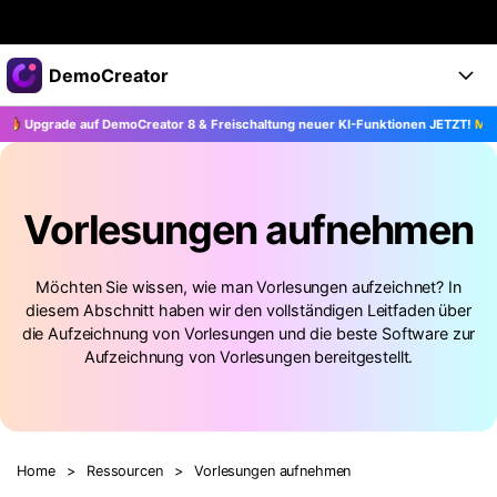
Top-Produkte
DemoCreator
KI-gestützte digitale Kreativität
Upgrade auf DemoCreator 8 & Freischaltung neuer KI-Funktionen JETZT!
Mehr
Business
Produkte
Dienstprogramme
Überblick
Products
Über uns
KI
Lösungen
Vorlesungen aufnehmen
Funktionen
KI-Funktionen
Presseraum
Lösungen
Alle Funktionen >
Möchten Sie wissen, wie man Vorlesungen aufzeichnet? In
DemoCreator für
Shop
Hilfezentrum
diesem Abschnitt haben wir den vollständigen Leitfaden über
KI Tipps
die Aufzeichnung von Vorlesungen und die beste Software zur
Blog
Los geht's
Support
Business
Aufzeichnung von Vorlesungen bereitgestellt.
Alle KI Funktionen >
Mehr Lösungen finden >
Support
Upgrade auf DemoCreator 8
Home
>
Ressourcen
>
Vorlesungen aufnehmen
JETZT KAUFEN
Anmelden
DOWNLOAD