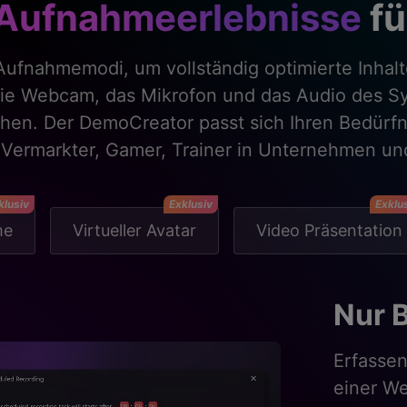
Aufnahmeerlebnisse
fü
ufnahmemodi, um vollständig optimierte Inhalte
die Webcam, das Mikrofon und das Audio des S
en. Der DemoCreator passt sich Ihren Bedürfni
Vermarkter, Gamer, Trainer in Unternehmen und
klusiv
Exklusiv
Exklu
me
Virtueller Avatar
Video Präsentation
Game
Profess
noch nie