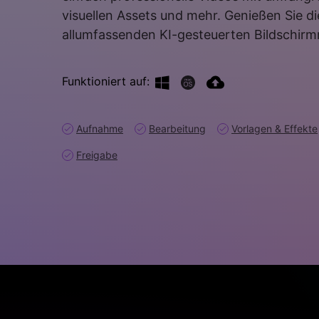
Unterhaltung
visuellen Assets und mehr. Genießen Sie d
KI-Teleprompter
>
Beliebt
Spiel-Aufzeichnung >
allumfassenden KI-gesteuerten Bildschirm
Funktioniert auf:
Aufnahme
Bearbeitung
Vorlagen & Effekte
Freigabe