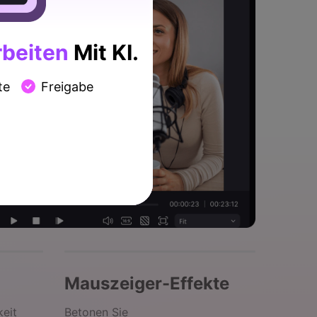
beiten
Mit KI.
te
Freigabe
Mauszeiger-Effekte
eit
Betonen Sie