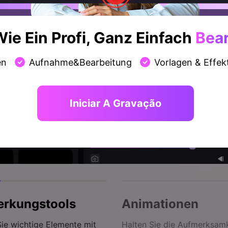
ie Ein Profi, Ganz Einfach
Bear
en
Aufnahme&Bearbeitung
Vorlagen & Effek
Iniciar A Gravação
rkungstools
Animationen
ie wichtige Elemente mit
Halten Sie die Aufmerksamk