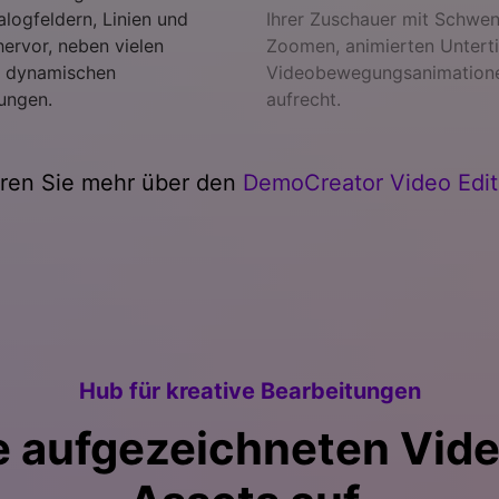
alogfeldern, Linien und
Ihrer Zuschauer mit Schwe
hervor, neben vielen
Zoomen, animierten Unterti
 dynamischen
Videobewegungsanimation
ungen.
aufrecht.
hren Sie mehr über den
DemoCreator Video Edit
Hub für kreative Bearbeitungen
re aufgezeichneten Vide