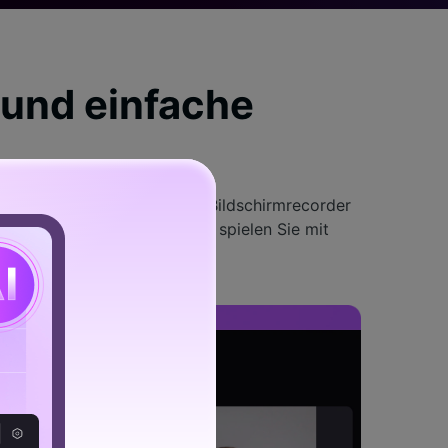
 und einfache
infacher sein. Mit diesem Bildschirmrecorder
 Kreativität freien Lauf und spielen Sie mit
eln und vielem mehr.