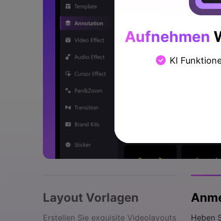
Aufnehmen
W
KI Funktion
Layout Vorlagen
Anme
Erstellen Sie exquisite Videolayouts
Heben S