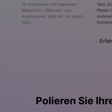
für Aufnahmen mit separaten
Text, Di
Bildschirm-, Webcam- und
Pfeilen 
Audiospuren, alles mit nur einem
anderen
Klick.
Anmerk
Erfa
Polieren Sie Ih