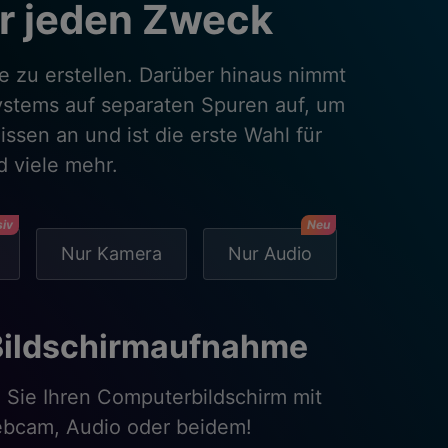
r jeden Zweck
 zu erstellen. Darüber hinaus nimmt
ystems auf separaten Spuren auf, um
ssen an und ist die erste Wahl für
 viele mehr.
siv
Neu
Nur Kamera
Nur Audio
play aufzeichnen
ionelle Gameplay-Aufnahmen waren
 so einfach! Der DemoCreator