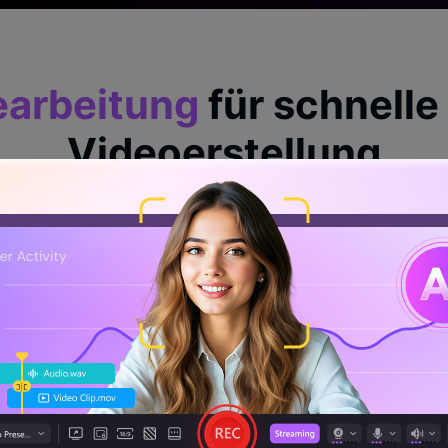
earbeitung
für schnelle
Videoerstellung
hnliches könnte mit dem Wondershare DemoCreator nicht e
achen als ein paar einfache Bearbeitungen. Lassen Sie Ihrer
gen, Animationen, Übergängen, Hintergrundmusik, Untertit