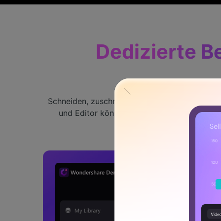
Dedizierte B
Schneiden, zuschneiden, zusammenfügen und ä
und Editor können Sie aber noch viel mehr m
verschiedenen Vorla