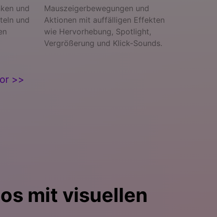
nken und
Mauszeigerbewegungen und
teln und
Aktionen mit auffälligen Effekten
en
wie Hervorhebung, Spotlight,
Vergrößerung und Klick-Sounds.
or >>
os mit visuellen