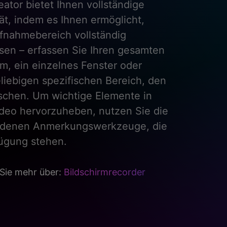
inen Recorder, der speziell für
twickelt wurde, um reibungslose,
slose Aufnahmen von Gameplay mit
nd 120fps zu machen, unabhängig
Auflösung Ihres Monitors. Peppen
Ganze mit Highlights, Stickern und
tigen Effekten auf, damit Ihre
y-Videos im Handumdrehen viral
Sie mehr über:
Spiele-Recorder