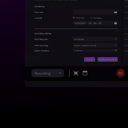
ten
den
die
die