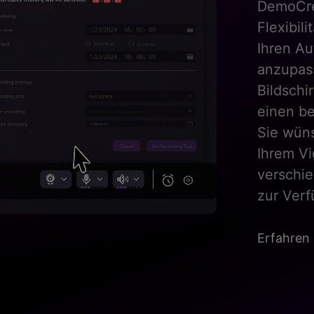
bietet e
Gamer en
reibung
4K/8K u
von der 
Sie das 
einzigar
Gamepla
gehen.
Erfahren 