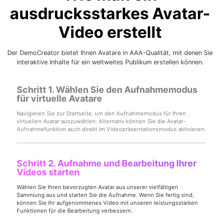
ausdrucksstarkes Avatar-
Video erstellt
Der DemoCreator bietet Ihnen Avatare in AAA-Qualität, mit denen Sie
interaktive Inhalte für ein weltweites Publikum erstellen können.
Record Like a Pro, Edit
Schritt 1. Wählen Sie den Aufnahmemodus
With AI Ease.
für virtuelle Avatare
Navigieren Sie zur Startseite, um den Aufnahmemodus für Ihren
Record. Edit. Share. All with Filmora!
virtuellen Avatar auszuwählen. Alternativ können Sie die Avatar-
Aufnahmefunktion auch direkt im Videopräsentationsmodus aktivieren.
Got It
Try It Now
Schritt 2. Aufnahme und Bearbeitung Ihrer
Videos starten
Wählen Sie Ihren bevorzugten Avatar aus unserer vielfältigen
Sammlung aus und starten Sie die Aufnahme. Wenn Sie fertig sind,
können Sie Ihr aufgenommenes Video mit unseren leistungsstarken
Funktionen für die Bearbeitung verbessern.