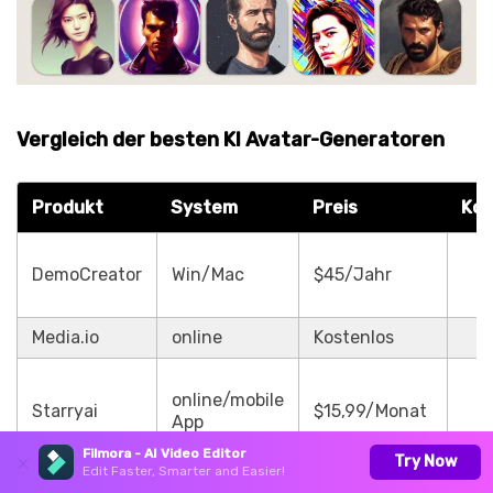
Vergleich der besten KI Avatar-Generatoren
Produkt
System
Preis
Kos
DemoCreator
Win/Mac
$45/Jahr
Media.io
online
Kostenlos
online/mobile
Starryai
$15,99/Monat
App
Filmora - AI Video Editor
Try Now
Edit Faster, Smarter and Easier!