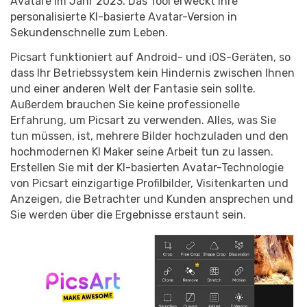
Record Like a Pro, Edit
Avatare im Jahr 2023. Das Tool erweckt Ihre
personalisierte KI-basierte Avatar-Version in
With AI Ease.
Sekundenschnelle zum Leben.
Record. Edit. Share. All with
Picsart funktioniert auf Android- und iOS-Geräten, so
Filmora!
dass Ihr Betriebssystem kein Hindernis zwischen Ihnen
und einer anderen Welt der Fantasie sein sollte.
Got It
Try It Now
Außerdem brauchen Sie keine professionelle
Erfahrung, um Picsart zu verwenden. Alles, was Sie
tun müssen, ist, mehrere Bilder hochzuladen und den
hochmodernen KI Maker seine Arbeit tun zu lassen.
Erstellen Sie mit der KI-basierten Avatar-Technologie
von Picsart einzigartige Profilbilder, Visitenkarten und
Anzeigen, die Betrachter und Kunden ansprechen und
Sie werden über die Ergebnisse erstaunt sein.