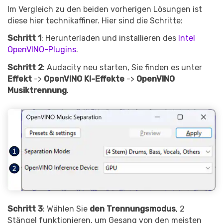
Im Vergleich zu den beiden vorherigen Lösungen ist
diese hier technikaffiner. Hier sind die Schritte:
Schritt 1
: Herunterladen und installieren des
Intel
OpenVINO-Plugins
.
Schritt 2
: Audacity neu starten, Sie finden es unter
Effekt
->
OpenVINO KI-Effekte
->
OpenVINO
Record Like a Pro, Edit
Musiktrennung
.
With AI Ease.
Record. Edit. Share. All with
Filmora!
Got It
Try It Now
Schritt 3
: Wählen Sie
den Trennungsmodus
, 2
Stängel funktionieren, um Gesang von den meisten