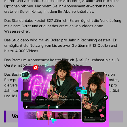
Einzel- und Geschäftskunden über Standard-, Studio- und Premium-
Optionen reichen. Nachdem Sie Ihr Abonnement erworben haben,
erstellen Sie ein Konto, mit dem Ihr Abo verknüpft ist.
Das Standardabo kostet $27 Jährlich. Es ermöglicht die Verknüpfung
mit einem Gerät und erlaubt das erstellen von Videos ohne
Wasserzeichen.
Das Studioabo wird mit 49 Dollar pro Jahr in Rechnung gestellt. Er
ermöglicht die Nutzung von bis zu zwei Geräten mit 12 Quellen und
bis zu 4.000 Videos.
Das Premium-Abonnement kostet jährlich $ 69. Es umfasst bis zu 3
Geräte mit 24 Quellen und bis zu 4.000 Videos.
Das Businessabo gibt es in verschiedenen Versionen - die Version
Enterprise 3, die 3 Geräte unterstützt und 102 USD pro Jahr kostet,
die Version Enterprise 5, die 5 Geräte unterstützt und 102 USD pro
Jahr kostet, und die Version Enterprise 10, die 10 Geräte unterstützt
und 181 USD kostet.
Vor- und Nachteile