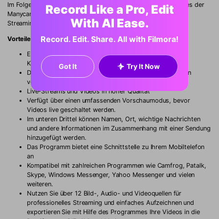
Im Folgenden finden Sie einige Vor- und Nachteile des Einsatzes der
Record Like a Pro, Edit
Manycam zur Verbesserung Ihrer Videoanrufe und Ihres Live-
With AI Ease.
Streaming-Erlebnisses.
Record. Edit. Share. All with Filmora!
Vorteile:
Ermöglicht die gleichzeitige Ausstrahlung auf mehreren
Kanälen.
Got It
Try It Now
Die verfügbaren Audioeffekte des Mikrofons reichen von
verzerrenden bis zu stimmverändernde Eigenschaften.
Live-Streams und Videos in hoher Qualität
Verfügt über einen umfassenden Vorschaumodus, bevor
Videos live geschaltet werden.
Im unteren Drittel können Namen, Ort, wichtige Nachrichten
und andere Informationen im Zusammenhang mit einer Sendung
hinzugefügt werden.
Das Programm bietet eine Schnittstelle zu Ihrem Mobiltelefon
an
Kompatibel mit zahlreichen Programmen wie Camfrog, Patalk,
Skype, Windows Messenger, Yahoo Messenger und vielen
weiteren.
Nutzen Sie über 12 Bild-, Audio- und Videoquellen für
professionelles Streaming und einfaches Aufzeichnen und
exportieren Sie mit Hilfe des Programmes Ihre Videos in die