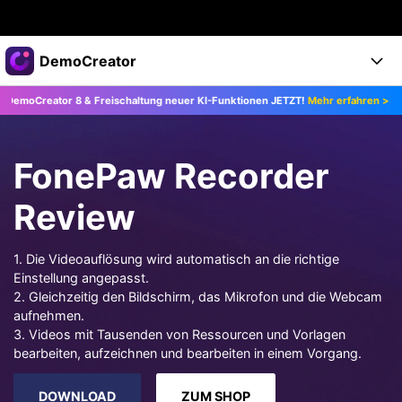
Top-Produkte
DemoCreator
KI-gestützte digitale Kreativität
tor 8 & Freischaltung neuer KI-Funktionen JETZT!
Mehr erfahren >>
Upgr
Business
Produkte
Dienstprogramme
Überblick
Products
Über uns
KI
FonePaw Recorder
Lösungen
Funktionen
KI-Funktionen
Presseraum
Lösungen
Review
Alle Funktionen >
DemoCreator für
Shop
Hilfezentrum
KI Tipps
1. Die Videoauflösung wird automatisch an die richtige
Einstellung angepasst.
Blog
Los geht's
Support
Business
Alle KI Funktionen >
2. Gleichzeitig den Bildschirm, das Mikrofon und die Webcam
Mehr Lösungen finden >
aufnehmen.
Support
Upgrade auf DemoCreator 8
3. Videos mit Tausenden von Ressourcen und Vorlagen
bearbeiten, aufzeichnen und bearbeiten in einem Vorgang.
JETZT KAUFEN
Anmelden
DOWNLOAD
DOWNLOAD
ZUM SHOP