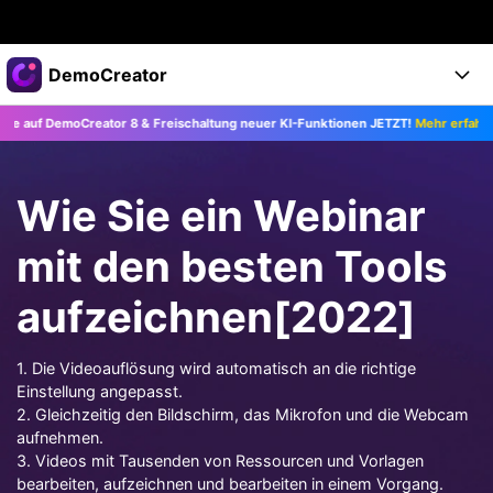
Top-Produkte
DemoCreator
KI-gestützte digitale Kreativität
 DemoCreator 8 & Freischaltung neuer KI-Funktionen JETZT!
Mehr erfahren >>
Business
Produkte
Dienstprogramme
Überblick
Products
Über uns
KI
Wie Sie ein Webinar
Lösungen
Funktionen
KI-Funktionen
Presseraum
Lösungen
mit den besten Tools
Alle Funktionen >
DemoCreator für
Shop
Hilfezentrum
aufzeichnen[2022]
KI Tipps
Blog
Los geht's
Support
Business
Alle KI Funktionen >
1. Die Videoauflösung wird automatisch an die richtige
Mehr Lösungen finden >
Einstellung angepasst.
Support
Upgrade auf DemoCreator 8
2. Gleichzeitig den Bildschirm, das Mikrofon und die Webcam
aufnehmen.
3. Videos mit Tausenden von Ressourcen und Vorlagen
JETZT KAUFEN
Anmelden
DOWNLOAD
bearbeiten, aufzeichnen und bearbeiten in einem Vorgang.