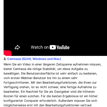
3.
Camtasia ($249, Windows und Mac)
Wenn Sie ein Video in einer längeren Zeitspanne aufnehmen müssen,
bietet Camtasia die nötige Stabilität, um diese Aufgabe zu
bewältigen. Die Benutzeroberfläche ist sehr einfach zu bedienen,
vom ersten Webinar-Benutzer bis hin zu einem sehr
fortgeschrittenen. Mit den Bearbeitungsfunktionen, die Ihnen zur
Verfügung stehen, ist es nicht schwer, eine fertige Aufnahme zu
bearbeiten. Ein Nachteil für Sie als Gastgeber sind die höheren
Kosten für einen solchen. Für die besten Ergebnisse ist ein höher
konfigurierter Computer erforderlich. Außerdem müssen Sie sich
möglicherweise erst mit den Bearbeitungsfunktionen vertraut