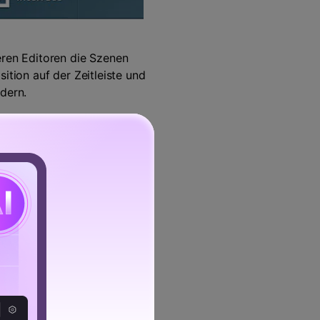
eren Editoren die Szenen
ition auf der Zeitleiste und
dern.
se angewendet werden, da die
ektur zusammen mit den
 Projekt vergleichbar ist.
r Videodarstellung komplett
 Zeit sparen kann. Es gibt
eben einiger Teile oder
 und aus dem Bereich
dies ein effektives
ist, ist, dass er die
 auch den Service der