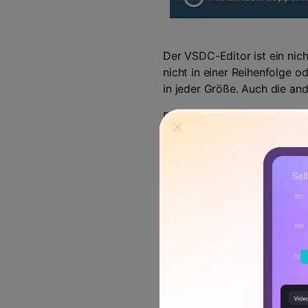
Der VSDC-Editor ist ein nic
nicht in einer Reihenfolge o
in jeder Größe. Auch die an
Die visuellen und Audio-Eff
visuellen Effekte extrem ho
Übergangseffekten ein Erlebn
Die Filter im Video sind ve
verändern. Es gibt einstellb
auch verschiedene Masken, 
Elemente des Videos verwen
anzuwenden. Besonders für di
Werkzeug. Ein weiterer Grun
Optionen bietet, die Videos
Bewegungsverfolgung bietet