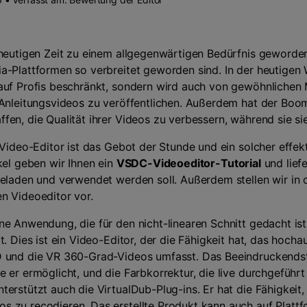
Zeitplan Recorder
>
Kreative Effekte
>
Audio-Bearbeitung
>
 heutigen Zeit zu einem allgegenwärtigen Bedürfnis geworde
Tipps zum Spiel
-Plattformen so verbreitet geworden sind. In der heutigen W
 auf Profis beschränkt, sondern wird auch von gewöhnlichen
Alle KI Funktionen >
 Anleitungsvideos zu veröffentlichen. Außerdem hat der Boom
en, die Qualität ihrer Videos zu verbessern, während sie sie i
Mehr Lösungen
 Video-Editor ist das Gebot der Stunde und ein solcher effekt
ikel geben wir Ihnen ein
VSDC-Videoeditor-Tutorial
und lief
geladen und verwendet werden soll. Außerdem stellen wir in d
n Videoeditor vor.
ne Anwendung, die für den nicht-linearen Schnitt gedacht is
t. Dies ist ein Video-Editor, der die Fähigkeit hat, das hoch
D und die VR 360-Grad-Videos umfasst. Das Beeindruckendst
 er ermöglicht, und die Farbkorrektur, die live durchgeführt
terstützt auch die VirtualDub-Plug-ins. Er hat die Fähigkeit
 zu recodieren. Das erstellte Produkt kann auch auf Platt