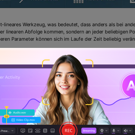
ht-lineares Werkzeug, was bedeutet, dass anders als bei and
der linearen Abfolge kommen, sondern an jeder beliebigen Pos
deren Parameter können sich im Laufe der Zeit beliebig verän
ekte können in diesem Video-Editor auf die effektivste Wei
ch sind und die anderen Werkzeuge wie Filter und Farbkorr
is schaffen können, das mit einem professionell bearbeiteten
rgleichbar mit den Instagram-Filtern und können den Look de
are Parameter, was vor allem bei der Bearbeitung eine Menge
die zum Ausblenden und Verwischen oder sogar zum Hervorh
det werden können. Es gibt Optionen, um Spezialeffekte in
ejenigen, die häufig Teile ihrer Videos unscharf machen, ist 
d, warum der Download des VSDC-Videoeditors eine gute Idee 
 einfach zu den Social-Media-Plattformen zu exportieren und
.