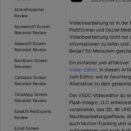
Unterhaltung
KI-Teleprompter
>
Beliebt
ActivePresenter
Spiel-Aufzeichnung >
Review
Videobearbeitung ist in der
Apowersoft Screen
Plattformen und Social-Media
Rekorder Review
Videobearbeitung nicht nur
Aiseesoft Screen
Informationen zu teilen und
Rekorder Review
Bedarf für Menschen geschaff
Bandicam Screen
Ein einfacher und effektiver
Rekorder
Video-Editor
. In diesem Art
zum Editor, wie er herunter
Camtasia Screen
Alternative zu dem genannte
Rekorder Review
CloudApp Screen
Der VSDC-Videoeditor ist ei
Rekorder Review
Flash-Integro, LLC entwickel
verarbeiten, das 3D, 4K UH
EaseUS RecExperts
Nachbearbeitungseffekte, die
Review
auch Motion-Tracking und un
Ezvid Screen
aufzunehmen und auch Audios