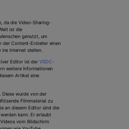
Audio Bearbeitung
n, da die Video-Sharing-
elt ist die
 Menschen genutzt, um
Alle Funktionen >
 der Content-Ersteller einen
ns Internet stellen.
 finden >
iver Editor ist der
VSDC-
ern weitere Informationen
iesem Artikel eine
t. Diese wurde von der
auflösende Filmmaterial zu
e an diesem Editor sind die
 werden kann. Er erlaubt
, Videos vom Bildschirm
formen wie YouTube,