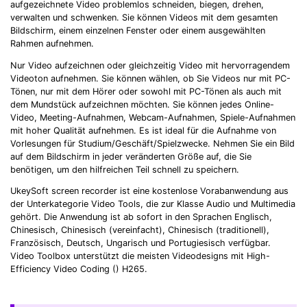
aufgezeichnete Video problemlos schneiden, biegen, drehen,
With AI Ease.
verwalten und schwenken. Sie können Videos mit dem gesamten
Bildschirm, einem einzelnen Fenster oder einem ausgewählten
Record. Edit. Share. All with Filmora!
Rahmen aufnehmen.
Nur Video aufzeichnen oder gleichzeitig Video mit hervorragendem
Got It
Try It Now
Videoton aufnehmen. Sie können wählen, ob Sie Videos nur mit PC-
Tönen, nur mit dem Hörer oder sowohl mit PC-Tönen als auch mit
dem Mundstück aufzeichnen möchten. Sie können jedes Online-
Video, Meeting-Aufnahmen, Webcam-Aufnahmen, Spiele-Aufnahmen
mit hoher Qualität aufnehmen. Es ist ideal für die Aufnahme von
Vorlesungen für Studium/Geschäft/Spielzwecke. Nehmen Sie ein Bild
auf dem Bildschirm in jeder veränderten Größe auf, die Sie
benötigen, um den hilfreichen Teil schnell zu speichern.
UkeySoft screen recorder ist eine kostenlose Vorabanwendung aus
der Unterkategorie Video Tools, die zur Klasse Audio und Multimedia
gehört. Die Anwendung ist ab sofort in den Sprachen Englisch,
Chinesisch, Chinesisch (vereinfacht), Chinesisch (traditionell),
Französisch, Deutsch, Ungarisch und Portugiesisch verfügbar.
Video Toolbox unterstützt die meisten Videodesigns mit High-
Efficiency Video Coding (
) H265.