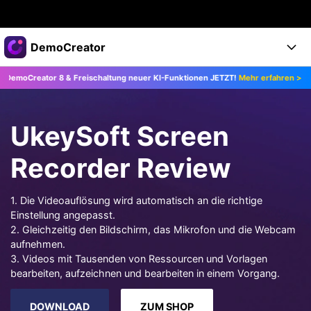
Top-Produkte
DemoCreator
KI-gestützte digitale Kreativität
tor 8 & Freischaltung neuer KI-Funktionen JETZT!
Mehr erfahren >>
Upgr
Business
Produkte
Dienstprogramme
Überblick
Products
Über uns
KI
UkeySoft Screen
Lösungen
Funktionen
KI-Funktionen
Presseraum
Lösungen
Recorder Review
Alle Funktionen >
DemoCreator für
Shop
Hilfezentrum
KI Tipps
1. Die Videoauflösung wird automatisch an die richtige
Einstellung angepasst.
Blog
Los geht's
Support
Business
Alle KI Funktionen >
2. Gleichzeitig den Bildschirm, das Mikrofon und die Webcam
Mehr Lösungen finden >
aufnehmen.
Support
Upgrade auf DemoCreator 8
3. Videos mit Tausenden von Ressourcen und Vorlagen
bearbeiten, aufzeichnen und bearbeiten in einem Vorgang.
JETZT KAUFEN
Anmelden
DOWNLOAD
DOWNLOAD
ZUM SHOP