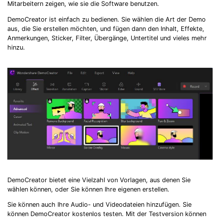
Mitarbeitern zeigen, wie sie die Software benutzen.
DemoCreator ist einfach zu bedienen. Sie wählen die Art der Demo
aus, die Sie erstellen möchten, und fügen dann den Inhalt, Effekte,
Record Like a Pro, Edit
Anmerkungen, Sticker, Filter, Übergänge, Untertitel und vieles mehr
hinzu.
With AI Ease.
Record. Edit. Share. All with Filmora!
Got It
Try It Now
DemoCreator bietet eine Vielzahl von Vorlagen, aus denen Sie
wählen können, oder Sie können Ihre eigenen erstellen.
Sie können auch Ihre Audio- und Videodateien hinzufügen. Sie
können DemoCreator kostenlos testen. Mit der Testversion können