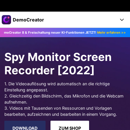
Top-Produkte
DemoCreator
KI-gestützte digitale Kreativität
r 8 & Freischaltung neuer KI-Funktionen JETZT!
Mehr erfahren >>
Upgra
Business
Produkte
Dienstprogramme
Überblick
Products
Über uns
KI
Spy Monitor Screen
Lösungen
Funktionen
KI-Funktionen
Presseraum
Lösungen
Recorder [2022]
Alle Funktionen >
DemoCreator für
Shop
Hilfezentrum
KI Tipps
1. Die Videoauflösung wird automatisch an die richtige
Einstellung angepasst.
Blog
Los geht's
Support
Business
Alle KI Funktionen >
2. Gleichzeitig den Bildschirm, das Mikrofon und die Webcam
Mehr Lösungen finden >
aufnehmen.
Support
Upgrade auf DemoCreator 8
3. Videos mit Tausenden von Ressourcen und Vorlagen
bearbeiten, aufzeichnen und bearbeiten in einem Vorgang.
JETZT KAUFEN
Anmelden
DOWNLOAD
DOWNLOAD
ZUM SHOP