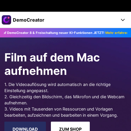
Top-Produkte
DemoCreator
KI-gestützte digitale Kreativität
Creator 8 & Freischaltung neuer KI-Funktionen JETZT!
Mehr erfahren >>
Business
Produkte
Dienstprogramme
Überblick
Products
Über uns
KI
Film auf dem Mac
Lösungen
Funktionen
KI-Funktionen
Presseraum
Lösungen
aufnehmen
Alle Funktionen >
DemoCreator für
Shop
Hilfezentrum
KI Tipps
1. Die Videoauflösung wird automatisch an die richtige
Einstellung angepasst.
Blog
Los geht's
Support
Business
Alle KI Funktionen >
2. Gleichzeitig den Bildschirm, das Mikrofon und die Webcam
Mehr Lösungen finden >
aufnehmen.
Support
Upgrade auf DemoCreator 8
3. Videos mit Tausenden von Ressourcen und Vorlagen
bearbeiten, aufzeichnen und bearbeiten in einem Vorgang.
JETZT KAUFEN
Anmelden
DOWNLOAD
DOWNLOAD
ZUM SHOP