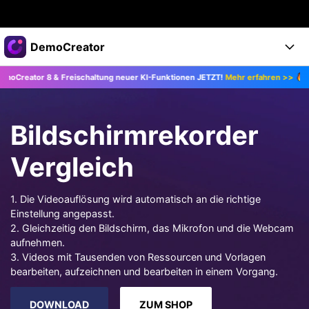
Top-Produkte
DemoCreator
KI-gestützte digitale Kreativität
 8 & Freischaltung neuer KI-Funktionen JETZT!
Mehr erfahren >>
Upgrad
Business
Produkte
Dienstprogramme
Überblick
Products
Über uns
KI
Bildschirmrekorder
Lösungen
Funktionen
KI-Funktionen
Presseraum
Lösungen
Vergleich
Alle Funktionen >
DemoCreator für
Shop
Hilfezentrum
KI Tipps
1. Die Videoauflösung wird automatisch an die richtige
Einstellung angepasst.
Blog
Los geht's
Support
Business
Alle KI Funktionen >
2. Gleichzeitig den Bildschirm, das Mikrofon und die Webcam
Mehr Lösungen finden >
aufnehmen.
Support
Upgrade auf DemoCreator 8
3. Videos mit Tausenden von Ressourcen und Vorlagen
bearbeiten, aufzeichnen und bearbeiten in einem Vorgang.
JETZT KAUFEN
Anmelden
DOWNLOAD
DOWNLOAD
ZUM SHOP