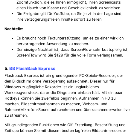
Zoomfunktion, die es Ihnen ermöglicht, Ihren Screencasts
einen Hauch von Klasse und Geschicklichkeit zu verleihen.
Die Freigabe gilt für YouTube, da Sie jetzt in der Lage sind,
Ihre verzögerungsfreien Inhalte sofort zu teilen.
Nachteile:
Es braucht noch Textunterstützung, um es zu einer wirklich
hervorragenden Anwendung zu machen.
Der einzige Nachteil ist, dass ScreenFlow sehr kostspielig ist,
Record Like a Pro, Edit
ScreenFlow wird Sie $129 für die volle Form verlangsamen.
With AI Ease.
5.
BB FlashBack Express
Record. Edit. Share. All with Filmora!
Flashback Express ist ein grundlegender PC-Spiele-Recorder, der
den Bildschirm ohne Verzögerung aufzeichnet. Dieser nur für
Windows zugängliche Rekorder ist ein unglaubliches
Got It
Try It Now
Werkzeugversteck, da er die Dinge sehr einfach hält. Mit ein paar
Hotkeys können Sie zweifellos beginnen, Aufnahmen in HD zu
machen, Bildschirmaufnahmen zu machen, Webcam- und
Rahmen/Mikrofon-Sound aufzunehmen und überraschenderweise live
zu streamen.
Mit grundlegenden Funktionen wie Gif-Erstellung, Beschriftung und
Zeitlupe können Sie mit diesem besten lagfreien Bildschirmrecorder