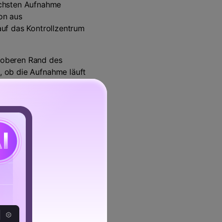
nächsten Aufnahme
fon aus
uf das Kontrollzentrum
m oberen Rand des
t, ob die Aufnahme läuft
 ob die Aufnahme gestoppt
ird in den Videos mit
, aber in anderen Fällen, es
onen darunter nicht
nen und ihre Benutzer, die in
. Hier sind ein paar