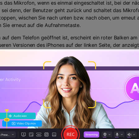
ss das Mikrofon, wenn es einmal eingeschaltet ist, bei der 
es sei denn, der Benutzer geht zurück und schaltet das Mikro
oppen, wischen Sie nach unten bzw. nach oben, um erneut a
n Sie erneut auf die Aufnahmetaste.
auf dem Telefon geöffnet ist, erscheint ein roter Balken a
eren Versionen des iPhones auf der linken Seite, der anzeig
e Leiste tippen, erscheint ein Pop-up-Fenster mit der Frage,
e zu stoppen, muss auf "Stop" getippt werden. Das Video w
een Recorder
oder iPhone X ist das Screen Recorder Tool bereits verfügbar
t aktualisiert, ist der Screen Recorder iOS 10 oder die Versi
 der Benutzer auf iOS 11 aktualisiert. Für die anderen Versio
schirm-Recorder und iOS Bildschirm-Recorder ist erforderlich