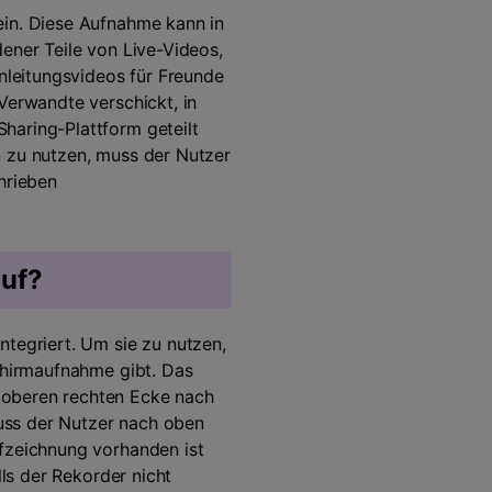
Audio Bearbeitung
ein. Diese Aufnahme kann in
ener Teile von Live-Videos,
Anleitungsvideos für Freunde
Verwandte verschickt, in
haring-Plattform geteilt
Alle Funktionen >
n zu nutzen, muss der Nutzer
hrieben
 finden >
auf?
ntegriert. Um sie zu nutzen,
schirmaufnahme gibt. Das
 oberen rechten Ecke nach
uss der Nutzer nach oben
ufzeichnung vorhanden ist
lls der Rekorder nicht