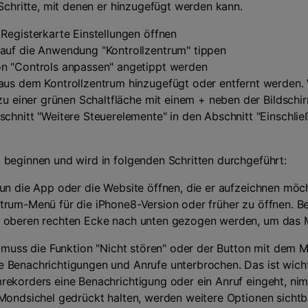
 Schritte, mit denen er hinzugefügt werden kann.
Registerkarte Einstellungen öffnen
auf die Anwendung "Kontrollzentrum" tippen
n "Controls anpassen" angetippt werden
aus dem Kontrollzentrum hinzugefügt oder entfernt werden.
 zu einer grünen Schaltfläche mit einem + neben der Bildsch
chnitt "Weitere Steuerelemente" in den Abschnitt "Einschlie
 beginnen und wird in folgenden Schritten durchgeführt:
un die App oder die Website öffnen, die er aufzeichnen mö
trum-Menü für die iPhone8-Version oder früher zu öffnen. B
r oberen rechten Ecke nach unten gezogen werden, um das M
t muss die Funktion "Nicht stören" oder der Button mit dem 
e Benachrichtigungen und Anrufe unterbrochen. Das ist wic
rekorders eine Benachrichtigung oder ein Anruf eingeht, ni
 Mondsichel gedrückt halten, werden weitere Optionen sichtba