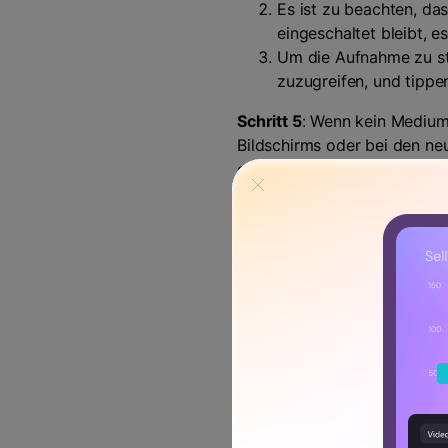
Es ist zu beachten, da
eingeschaltet bleibt, 
Um die Aufnahme zu st
zuzugreifen, und tippe
Schritt 5
: Wenn kein Medium 
Bildschirms oder bei den neu
oder nicht. Wenn Sie auf di
werden soll. Um die Aufnahm
anderen Fotos gespeichert.
Bester iOS Scr
Für die Nutzer des iPhone 8 
sei denn, das iOS wurde nich
verfügbar. Es erfordert, dass
der Notwendigkeit einer Bild