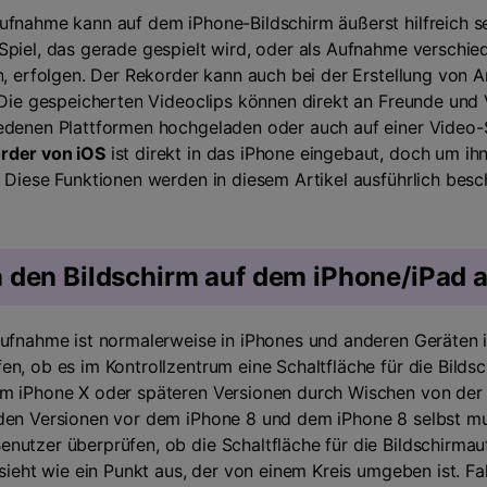
Zeitplan Recorder
>
ufnahme kann auf dem iPhone-Bildschirm äußerst hilfreich s
Kreative Effekte
>
Spiel, das gerade gespielt wird, oder als Aufnahme verschied
Audio-Bearbeitung
>
n, erfolgen. Der Rekorder kann auch bei der Erstellung von 
. Die gespeicherten Videoclips können direkt an Freunde und 
Tipps zum Spiel
edenen Plattformen hochgeladen oder auch auf einer Video-S
rder von iOS
ist direkt in das iPhone eingebaut, doch um ih
Alle KI Funktionen >
. Diese Funktionen werden in diesem Artikel ausführlich besc
Mehr Lösungen
den Bildschirm auf dem iPhone/iPad 
aufnahme ist normalerweise in iPhones und anderen Geräten i
en, ob es im Kontrollzentrum eine Schaltfläche für die Bild
em iPhone X oder späteren Versionen durch Wischen von der
 den Versionen vor dem iPhone 8 und dem iPhone 8 selbst m
nutzer überprüfen, ob die Schaltfläche für die Bildschirma
 sieht wie ein Punkt aus, der von einem Kreis umgeben ist. Fa