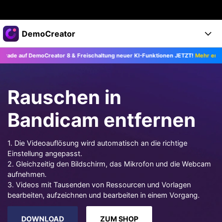
Top-Produkte
DemoCreator
KI-gestützte digitale Kreativität
e auf DemoCreator 8 & Freischaltung neuer KI-Funktionen JETZT!
Mehr erfahre
Business
Produkte
Dienstprogramme
Überblick
Products
Über uns
KI
Rauschen in
Lösungen
Funktionen
KI-Funktionen
Presseraum
Lösungen
Bandicam entfernen
Alle Funktionen >
DemoCreator für
Shop
Hilfezentrum
KI Tipps
1. Die Videoauflösung wird automatisch an die richtige
Einstellung angepasst.
Blog
Los geht's
Support
Business
Alle KI Funktionen >
2. Gleichzeitig den Bildschirm, das Mikrofon und die Webcam
Mehr Lösungen finden >
aufnehmen.
Support
Upgrade auf DemoCreator 8
3. Videos mit Tausenden von Ressourcen und Vorlagen
bearbeiten, aufzeichnen und bearbeiten in einem Vorgang.
JETZT KAUFEN
Anmelden
DOWNLOAD
DOWNLOAD
ZUM SHOP