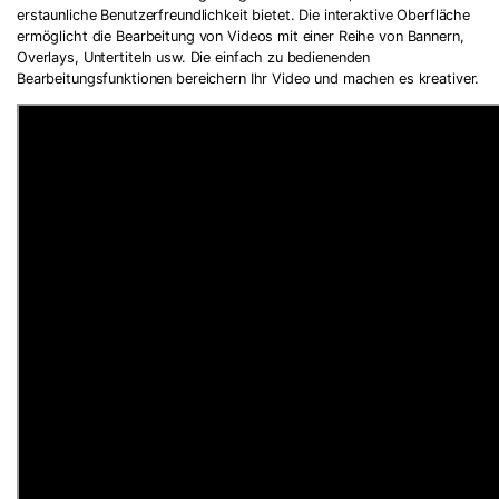
erstaunliche Benutzerfreundlichkeit bietet. Die interaktive Oberfläche
ermöglicht die Bearbeitung von Videos mit einer Reihe von Bannern,
Overlays, Untertiteln usw. Die einfach zu bedienenden
Bearbeitungsfunktionen bereichern Ihr Video und machen es kreativer.