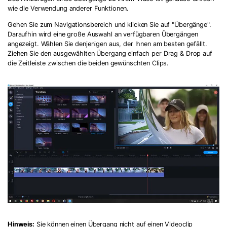
wie die Verwendung anderer Funktionen.
Record Like a Pro, Edit
Gehen Sie zum Navigationsbereich und klicken Sie auf "Übergänge".
Daraufhin wird eine große Auswahl an verfügbaren Übergängen
With AI Ease.
angezeigt. Wählen Sie denjenigen aus, der Ihnen am besten gefällt.
Ziehen Sie den ausgewählten Übergang einfach per Drag & Drop auf
Record. Edit. Share. All with Filmora!
die Zeitleiste zwischen die beiden gewünschten Clips.
Got It
Try It Now
Hinweis:
Sie können einen Übergang nicht auf einen Videoclip