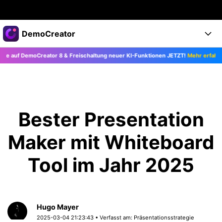
Top-Produkte
DemoCreator
KI-gestützte digitale Kreativität
uf DemoCreator 8 & Freischaltung neuer KI-Funktionen JETZT!
Mehr erfahren >>
Business
Produkte
Dienstprogramme
Überblick
Products
Über uns
KI
Lösungen
Funktionen
KI-Funktionen
Presseraum
Lösungen
Bester Presentation
Alle Funktionen >
DemoCreator für
Shop
Hilfezentrum
Maker mit Whiteboard
KI Tipps
Blog
Los geht's
Support
Business
Tool im Jahr 2025
Alle KI Funktionen >
Mehr Lösungen finden >
Support
Upgrade auf DemoCreator 8
Hugo Mayer
JETZT KAUFEN
Anmelden
DOWNLOAD
2025-03-04 21:23:43 • Verfasst am:
Präsentationsstrategie