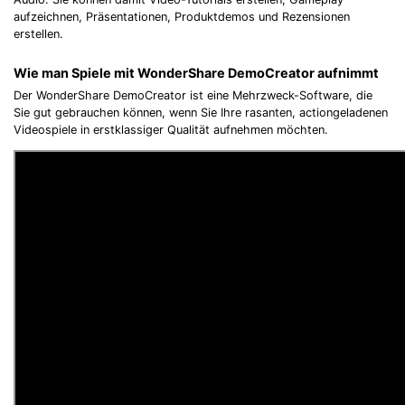
aufzeichnen, Präsentationen, Produktdemos und Rezensionen
erstellen.
Wie man Spiele mit WonderShare DemoCreator aufnimmt
Der WonderShare DemoCreator ist eine Mehrzweck-Software, die
Sie gut gebrauchen können, wenn Sie Ihre rasanten, actiongeladenen
Videospiele in erstklassiger Qualität aufnehmen möchten.