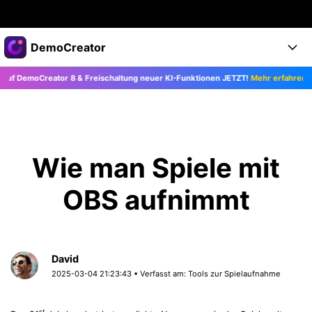
Top-Produkte
DemoCreator
KI-gestützte digitale Kreativität
moCreator 8 & Freischaltung neuer KI-Funktionen JETZT!
Mehr erfahren >>
Business
Produkte
Dienstprogramme
Überblick
Products
Über uns
KI
Lösungen
Funktionen
KI-Funktionen
Presseraum
Lösungen
Wie man Spiele mit
Alle Funktionen >
DemoCreator für
Shop
Hilfezentrum
OBS aufnimmt
KI Tipps
Blog
Los geht's
Support
Business
Alle KI Funktionen >
Mehr Lösungen finden >
Support
Upgrade auf DemoCreator 8
David
2025-03-04 21:23:43 • Verfasst am:
Tools zur Spielaufnahme
JETZT KAUFEN
Anmelden
DOWNLOAD
st