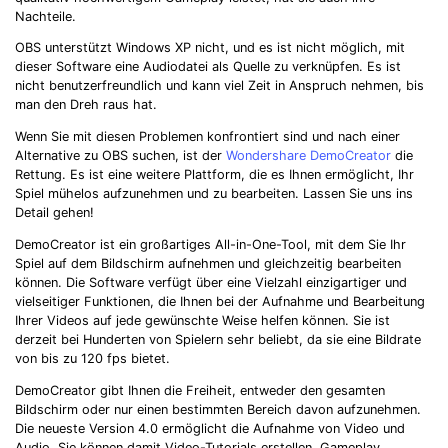
Nachteile.
OBS unterstützt Windows XP nicht, und es ist nicht möglich, mit
dieser Software eine Audiodatei als Quelle zu verknüpfen. Es ist
nicht benutzerfreundlich und kann viel Zeit in Anspruch nehmen, bis
man den Dreh raus hat.
Wenn Sie mit diesen Problemen konfrontiert sind und nach einer
Alternative zu OBS suchen, ist der
Wondershare DemoCreator
die
Rettung. Es ist eine weitere Plattform, die es Ihnen ermöglicht, Ihr
Spiel mühelos aufzunehmen und zu bearbeiten. Lassen Sie uns ins
Detail gehen!
DemoCreator ist ein großartiges All-in-One-Tool, mit dem Sie Ihr
Record Like a Pro, Edit
Spiel auf dem Bildschirm aufnehmen und gleichzeitig bearbeiten
können. Die Software verfügt über eine Vielzahl einzigartiger und
With AI Ease.
vielseitiger Funktionen, die Ihnen bei der Aufnahme und Bearbeitung
Ihrer Videos auf jede gewünschte Weise helfen können. Sie ist
Record. Edit. Share. All with Filmora!
derzeit bei Hunderten von Spielern sehr beliebt, da sie eine Bildrate
von bis zu 120 fps bietet.
Got It
Try It Now
DemoCreator gibt Ihnen die Freiheit, entweder den gesamten
Bildschirm oder nur einen bestimmten Bereich davon aufzunehmen.
Die neueste Version 4.0 ermöglicht die Aufnahme von Video und
Audio. Sie können damit Video-Tutorials erstellen, Gameplay