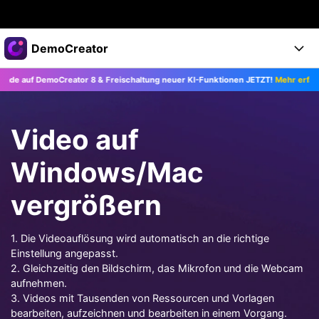
Top-Produkte
DemoCreator
KI-gestützte digitale Kreativität
auf DemoCreator 8 & Freischaltung neuer KI-Funktionen JETZT!
Mehr erfahren >
Business
Produkte
Dienstprogramme
Überblick
Products
Über uns
KI
Video auf
Lösungen
Funktionen
KI-Funktionen
Presseraum
Lösungen
Windows/Mac
Alle Funktionen >
DemoCreator für
Shop
Hilfezentrum
vergrößern
KI Tipps
Blog
Los geht's
Support
Business
Alle KI Funktionen >
1. Die Videoauflösung wird automatisch an die richtige
Mehr Lösungen finden >
Einstellung angepasst.
Support
Upgrade auf DemoCreator 8
2. Gleichzeitig den Bildschirm, das Mikrofon und die Webcam
aufnehmen.
3. Videos mit Tausenden von Ressourcen und Vorlagen
JETZT KAUFEN
Anmelden
DOWNLOAD
bearbeiten, aufzeichnen und bearbeiten in einem Vorgang.