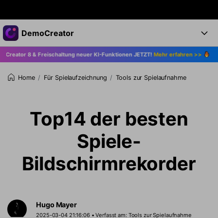
Top-Produkte
DemoCreator
KI-gestützte digitale Kreativität
& Freischaltung neuer KI-Funktionen JETZT!
Mehr erfahren >>
Upgrade a
Business
Produkte
Dienstprogramme
Überblick
Für Spielaufzeichnung
Tools zur Spielaufnahme
Home
Products
Über uns
KI
Lösungen
Funktionen
KI-Funktionen
Presseraum
Lösungen
Top14 der besten
Alle Funktionen >
DemoCreator für
Shop
Hilfezentrum
Spiele-
KI Tipps
Blog
Los geht's
Support
Business
Bildschirmrekorder
Alle KI Funktionen >
Mehr Lösungen finden >
Support
Upgrade auf DemoCreator 8
Hugo Mayer
JETZT KAUFEN
Anmelden
DOWNLOAD
2025-03-04 21:16:06 • Verfasst am:
Tools zur Spielaufnahme