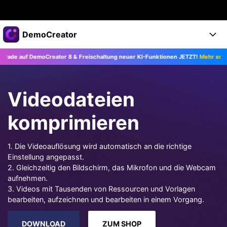
Top-Produkte
DemoCreator
KI-gestützte digitale Kreativität
e auf DemoCreator 8 & Freischaltung neuer KI-Funktionen JETZT!
Mehr erfahren
Business
Produkte
Dienstprogramme
Überblick
Products
Über uns
KI
Videodateien
Lösungen
Funktionen
KI-Funktionen
Presseraum
Lösungen
komprimieren
Alle Funktionen >
DemoCreator für
Shop
Hilfezentrum
KI Tipps
1. Die Videoauflösung wird automatisch an die richtige
Einstellung angepasst.
Blog
Los geht's
Support
Business
Alle KI Funktionen >
2. Gleichzeitig den Bildschirm, das Mikrofon und die Webcam
Mehr Lösungen finden >
aufnehmen.
Support
Upgrade auf DemoCreator 8
3. Videos mit Tausenden von Ressourcen und Vorlagen
bearbeiten, aufzeichnen und bearbeiten in einem Vorgang.
JETZT KAUFEN
Anmelden
DOWNLOAD
DOWNLOAD
ZUM SHOP