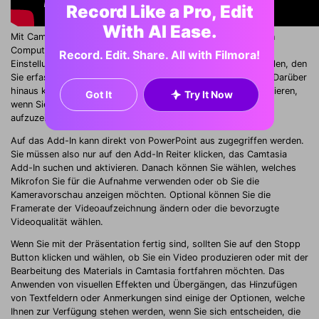
Record Like a Pro, Edit
With AI Ease.
Mit Camtasia können Sie in wenigen einfachen Schritten einen
Computerbildschirm aufnehmen. Sie müssen lediglich die
Record. Edit. Share. All with Filmora!
Einstellungen anpassen, den Bereich des Bildschirms auswählen, den
Sie erfassen möchten und auf den Aufnahme Button klicken. Darüber
hinaus können Sie auch die
PowerPoint Add-In Toolbar
installieren,
Got It
Try It Now
wenn Sie planen, Ihre PowerPoint Präsentationen häufig
aufzuzeichnen.
Auf das Add-In kann direkt von PowerPoint aus zugegriffen werden.
Sie müssen also nur auf den Add-In Reiter klicken, das Camtasia
Add-In suchen und aktivieren. Danach können Sie wählen, welches
Mikrofon Sie für die Aufnahme verwenden oder ob Sie die
Kameravorschau anzeigen möchten. Optional können Sie die
Framerate der Videoaufzeichnung ändern oder die bevorzugte
Videoqualität wählen.
Wenn Sie mit der Präsentation fertig sind, sollten Sie auf den Stopp
Button klicken und wählen, ob Sie ein Video produzieren oder mit der
Bearbeitung des Materials in Camtasia fortfahren möchten. Das
Anwenden von visuellen Effekten und Übergängen, das Hinzufügen
von Textfeldern oder Anmerkungen sind einige der Optionen, welche
Ihnen zur Verfügung stehen werden, wenn Sie sich entscheiden, die