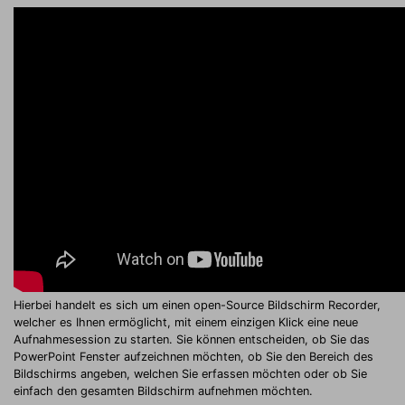
Hierbei handelt es sich um einen open-Source Bildschirm Recorder,
welcher es Ihnen ermöglicht, mit einem einzigen Klick eine neue
Aufnahmesession zu starten. Sie können entscheiden, ob Sie das
PowerPoint Fenster aufzeichnen möchten, ob Sie den Bereich des
Bildschirms angeben, welchen Sie erfassen möchten oder ob Sie
einfach den gesamten Bildschirm aufnehmen möchten.