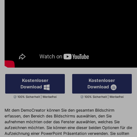
Kostenloser
Kostenloser
Download
Download
100% Sicherheit | Werbefrei
100% Sicherheit | Werbefrei
Mit dem DemoCreator können Sie den gesamten Bildschirm
erfassen, den Bereich des Bildschirms auswählen, den Sie
aufnehmen möchten oder das Fenster auswählen, welches Sie
aufzeichnen möchten. Sie können eine dieser beiden Optionen für die
Aufzeichnung einer PowerPoint Präsentation verwenden. Sie sollten