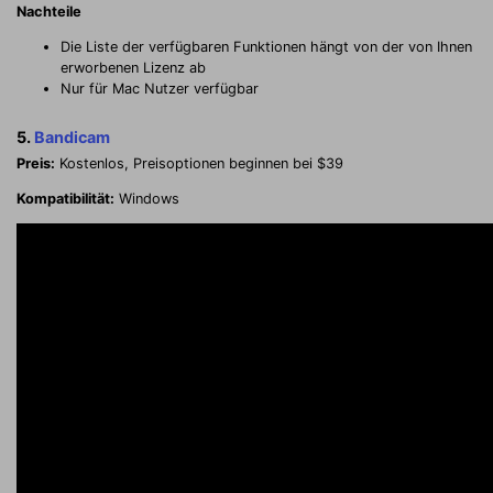
Nachteile
Die Liste der verfügbaren Funktionen hängt von der von Ihnen
erworbenen Lizenz ab
Nur für Mac Nutzer verfügbar
5.
Bandicam
Preis:
Kostenlos, Preisoptionen beginnen bei $39
Kompatibilität:
Windows