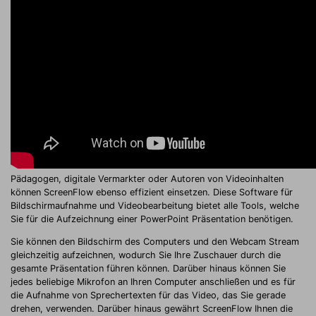
Pädagogen, digitale Vermarkter oder Autoren von Videoinhalten
können ScreenFlow ebenso effizient einsetzen. Diese Software für
Bildschirmaufnahme und Videobearbeitung bietet alle Tools, welche
Sie für die Aufzeichnung einer PowerPoint Präsentation benötigen.
Sie können den Bildschirm des Computers und den Webcam Stream
gleichzeitig aufzeichnen, wodurch Sie Ihre Zuschauer durch die
gesamte Präsentation führen können. Darüber hinaus können Sie
jedes beliebige Mikrofon an Ihren Computer anschließen und es für
die Aufnahme von Sprechertexten für das Video, das Sie gerade
drehen, verwenden. Darüber hinaus gewährt ScreenFlow Ihnen die