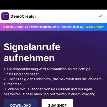
Top-Produkte
DemoCreator
KI-gestützte digitale Kreativität
oCreator 8 & Freischaltung neuer KI-Funktionen JETZT!
Mehr erfahren >>
Business
Produkte
Dienstprogramme
Überblick
Products
Über uns
KI
Signalanrufe
Lösungen
Funktionen
KI-Funktionen
Presseraum
Lösungen
aufnehmen
Alle Funktionen >
DemoCreator für
Shop
Hilfezentrum
KI Tipps
1. Die Videoauflösung wird automatisch an die richtige
Einstellung angepasst.
Blog
Los geht's
Support
Business
Alle KI Funktionen >
2. Gleichzeitig den Bildschirm, das Mikrofon und die Webcam
Mehr Lösungen finden >
aufnehmen.
Support
Upgrade auf DemoCreator 8
3. Videos mit Tausenden von Ressourcen und Vorlagen
bearbeiten, aufzeichnen und bearbeiten in einem Vorgang.
JETZT KAUFEN
Anmelden
DOWNLOAD
DOWNLOAD
ZUM SHOP