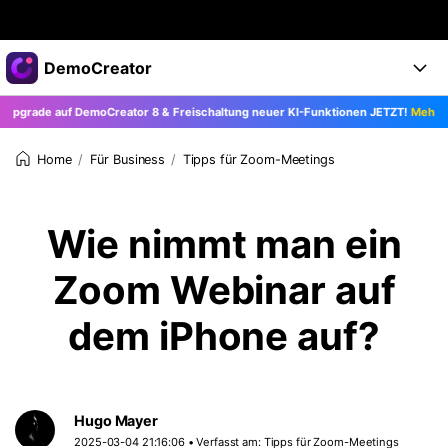
Top-Produkte
DemoCreator
KI-gestützte digitale Kreativität
pgrade auf DemoCreator 8 & Freischaltung neuer KI-Funktionen JETZT!
Mehr erf
Business
Produkte
Dienstprogramme
Überblick
Für Business
Tipps für Zoom-Meetings
Home
Products
Über uns
KI
Lösungen
Funktionen
KI-Funktionen
Presseraum
Lösungen
Wie nimmt man ein
Alle Funktionen >
DemoCreator für
Shop
Hilfezentrum
Zoom Webinar auf
KI Tipps
Blog
Los geht's
Support
Business
dem iPhone auf?
Alle KI Funktionen >
Mehr Lösungen finden >
Support
Upgrade auf DemoCreator 8
Hugo Mayer
JETZT KAUFEN
Anmelden
DOWNLOAD
2025-03-04 21:16:06 • Verfasst am:
Tipps für Zoom-Meetings