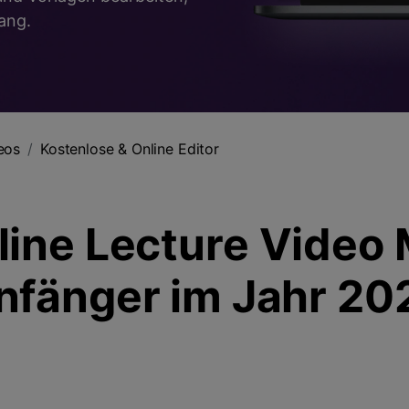
Zeitplan Recorder
>
ang.
Kreative Effekte
>
Audio-Bearbeitung
>
Tipps zum Spiel
Alle KI Funktionen >
eos
Kostenlose & Online Editor
Mehr Lösungen
line Lecture Video 
nfänger im Jahr 20