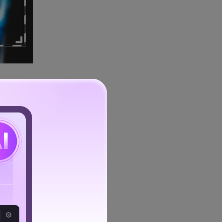
sehen würden. Dafür steht
 Verfügung. Diese Screenr-
neu hinzugefügt werden muss.
ung ist Screenr eine der
rden können.