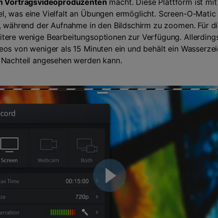
n Vortragsvideoproduzenten
macht. Diese Plattform ist mi
, was eine Vielfalt an Übungen ermöglicht. Screen-O-Matic 
s, während der Aufnahme in den Bildschirm zu zoomen. Für d
tere wenige Bearbeitungsoptionen zur Verfügung. Allerdings
eos von weniger als 15 Minuten ein und behält ein Wasserz
r Nachteil angesehen werden kann.