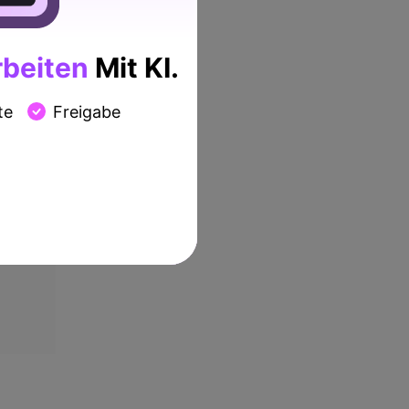
beiten
Mit KI.
te
Freigabe