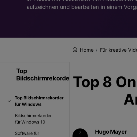
Unterhaltung
aufzeichnen und bearbeiten in einem Vorg
KI-Teleprompter
>
Beliebt
Spiel-Aufzeichnung >
Home
Für kreative Vid
Top
Top 8 On
Bildschirmrekorder
A
Top Bildschirmrekorder
für Windows
Bildschirmrekorder
für Windows 10
Hugo Mayer
Software für