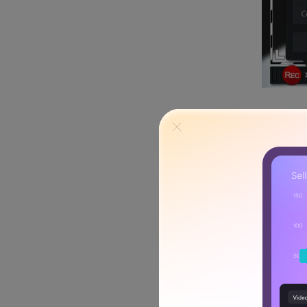
Screenr
Es wäre hilfreich, wenn Sie
Ihnen ein sehr beeindrucke
Plattform bietet die zusätz
Mit seiner hohen Geschwindi
besten Optionen, die für di