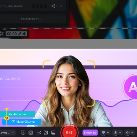
 das Video-Tutorial, das Sie entwickeln, mit Anmerkungen ver
nder
webbasierter Videoersteller
mit dem Namen Screenr zur
liche Funktion der Kommentierung, die weder entfernt noch 
gkeit und seinem professionellen Ansatz bei der Kommentier
e Entwicklung von Vorlesungsvideos in Betracht gezogen we