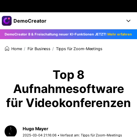
Top-Produkte
DemoCreator
KI-gestützte digitale Kreativität
reator 8 & Freischaltung neuer KI-Funktionen JETZT!
Mehr erfahren >>
Business
Produkte
Dienstprogramme
Überblick
Für Business
Tipps für Zoom-Meetings
Home
Products
Über uns
KI
Lösungen
Funktionen
KI-Funktionen
Presseraum
Lösungen
Top 8
Alle Funktionen >
DemoCreator für
Shop
Hilfezentrum
Aufnahmesoftware
KI Tipps
Blog
Los geht's
Support
Business
für Videokonferenzen
Alle KI Funktionen >
Mehr Lösungen finden >
Support
Upgrade auf DemoCreator 8
Hugo Mayer
JETZT KAUFEN
Anmelden
DOWNLOAD
2025-03-04 21:16:06 • Verfasst am:
Tipps für Zoom-Meetings