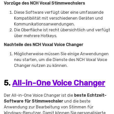
Record Like a Pro, Edit
Vorzüge des NCH Voxal Stimmwechslers
With AI Ease.
Diese Software verfügt über eine umfassende
Record. Edit. Share. All with
Kompatibilität mit verschiedenen Geräten und
Filmora!
Kommunikationsanwendungen.
Die Oberfläche ist recht übersichtlich und verfügt
über mehrere Hotkeys.
Got It
Try It Now
Nachteile des NCH Voxal Voice Changer
Möglicherweise müssen Sie einige Anwendungen
neu starten, um die Dienste des NCH Voxal Voice
Changer nutzen zu können.
5.
All-in-One Voice Changer
Der All-in-One Voice Changer ist die
beste Echtzeit-
Software für Stimmwechsler
und die beste
Anwendung zur Bearbeitung von Stimmen für
Windows-Benutzer. Damit können Sie personalisierte