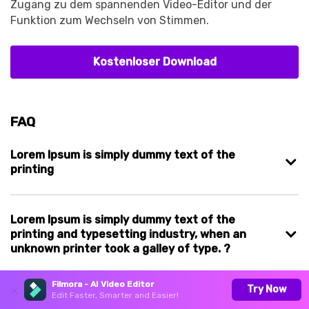
Zugang zu dem spannenden Video-Editor und der
Funktion zum Wechseln von Stimmen.
Kostenloser Download
FAQ
Lorem Ipsum is simply dummy text of the
printing
Lorem Ipsum is simply dummy text of the
printing and typesetting industry, when an
unknown printer took a galley of type. ?
Filmora - AI Video Editor
Try Now
Edit Faster, Smarter and Easier!
Lorem Ipsum is simply dummy text of the