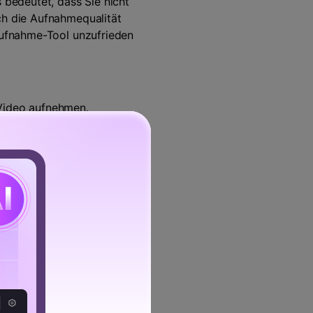
bedeutet, dass Sie nicht
ch die Aufnahmequalität
maufnahme-Tool unzufrieden
 Video aufnehmen.