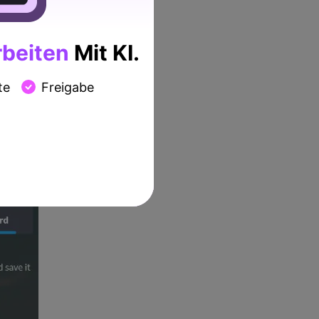
beiten
Mit KI.
te
Freigabe
chnung Ihres Bildschirms.
hnung zu beenden.