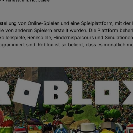
Zeitplan Recorder
>
Kreative Effekte
>
Audio-Bearbeitung
>
stellung von Online-Spielen und eine Spielplattform, mit der
Tipps zum Spiel
ie von anderen Spielern erstellt wurden. Die Plattform behe
 Rollenspiele, Rennspiele, Hindernisparcours und Simulationen,
Alle KI Funktionen >
rammiert sind. Roblox ist so beliebt, dass es monatlich meh
Mehr Lösungen