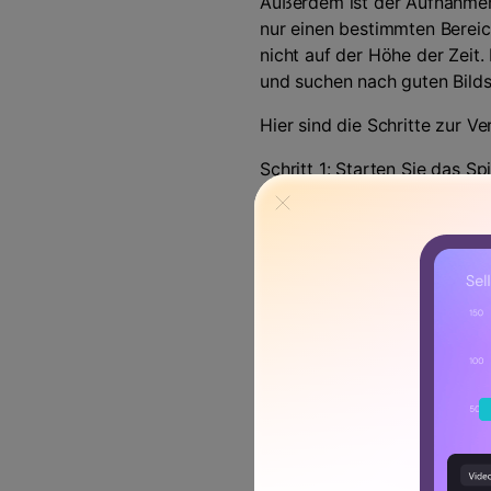
Außerdem ist der Aufnahmem
nur einen bestimmten Bereic
nicht auf der Höhe der Zeit
und suchen nach guten Bild
Hier sind die Schritte zur 
Schritt 1: Starten Sie das 