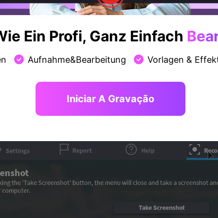
ie Ein Profi, Ganz Einfach
Bear
en
Aufnahme&Bearbeitung
Vorlagen & Effek
 Menü geschlossen und das Programm beginnt mit der Aufzei
Iniciar A Gravação
sind, tippen Sie auf das Symbol Aufzeichnen, um die Aufzeic