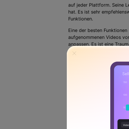
auf jeder Plattform. Seine 
hat. Es ist sehr empfehlen
Funktionen.
Eine der besten Funktionen d
aufgenommenen Videos vorn
anpassen. Es ist eine Traum
Ergebnisse zu erzielen. De