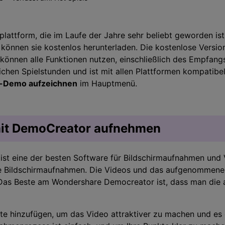
Zeitplan Recorder
>
Kreative Effekte
>
Audio-Bearbeitung
>
plattform, die im Laufe der Jahre sehr beliebt geworden ist
 können sie kostenlos herunterladen. Die kostenlose Versio
Tipps zum Spiel
önnen alle Funktionen nutzen, einschließlich des Empfangs
ichen Spielstunden und ist mit allen Plattformen kompatib
Alle KI Funktionen >
-Demo aufzeichnen
im Hauptmenü.
Mehr Lösungen
it DemoCreator aufnehmen
ist eine der besten Software für Bildschirmaufnahmen und V
e Bildschirmaufnahmen. Die Videos und das aufgenommene B
 Das Beste am Wondershare Democreator ist, dass man di
kte hinzufügen, um das Video attraktiver zu machen und es