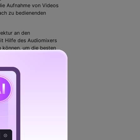
r die Aufnahme von Videos
fach zu bedienenden
rektur an den
t Hilfe des Audiomixers
en können, um die besten
Software.