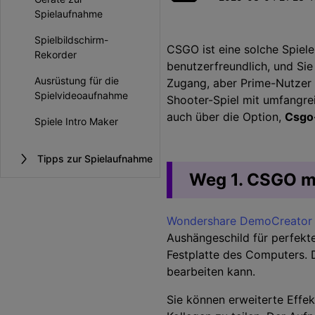
Unterhaltung
Spielaufnahme
KI-Teleprompter
>
Beliebt
Spiel-Aufzeichnung >
Spielbildschirm-
CSGO ist eine solche Spiele
Rekorder
benutzerfreundlich, und Sie
Ausrüstung für die
Zugang, aber Prime-Nutzer k
Spielvideoaufnahme
Shooter-Spiel mit umfangre
auch über die Option,
Csgo
Spiele Intro Maker
Tipps zur Spielaufnahme
Weg 1. CSGO m
Wondershare DemoCreator
Aushängeschild für perfekt
Festplatte des Computers.
bearbeiten kann.
Sie können erweiterte Effe