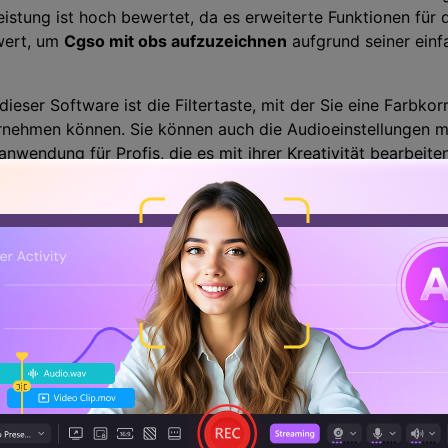
Leistung ist hoch bewertet, da es erweiterte Funktionen fü
swert, um
Cgso mit obs aufzuzeichnen
aufgrund seiner ein
ieser Software ist die Filtertaste, mit der Sie eine Farbkor
ehmen können. Sie können auch die Audioeinstellungen mi
anwendung für Profis, die es mit ihrer Kreativität bearbeit
r beste Weg, ein Csgo-Gameplay aufzunehmen, ist die OBS-