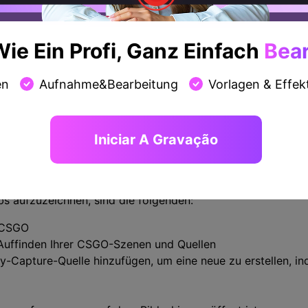
ie Ein Profi, Ganz Einfach
Bear
en
Aufnahme&Bearbeitung
Vorlagen & Effek
Iniciar A Gravação
bs aufzuzeichnen, sind die folgenden:
 CSGO
Auffinden Ihrer CSGO-Szenen und Quellen
y-Capture-Quelle hinzufügen, um eine neue zu erstellen, in