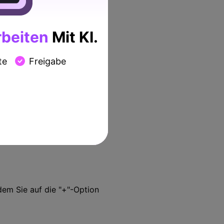
beiten
Mit KI.
te
Freigabe
dem Sie auf die "+"-Option