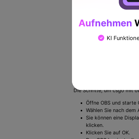
Aufnehmen
W
KI Funktion
Die Schritte, um csgo mit o
Öffne OBS und starte
Wählen Sie nach dem 
Sie können eine Displa
klicken.
Klicken Sie auf OK.