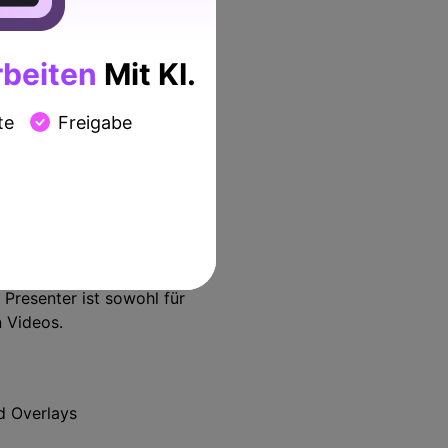
beiten
Mit KI.
te
Freigabe
raktiven E-Learning-Kursen.
eitungstools, welche Ihnen
 Presenter ist sowohl für
n Videos.
d Overlays