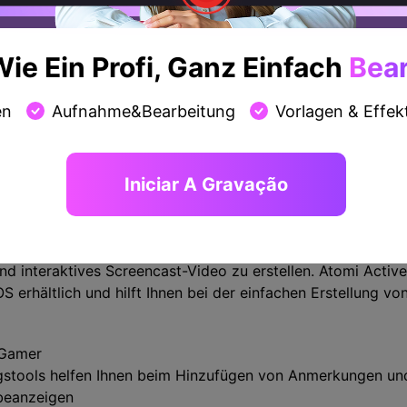
ie Ein Profi, Ganz Einfach
Bear
en
Aufnahme&Bearbeitung
Vorlagen & Effek
Iniciar A Gravação
t bei der problemlosen Erstellung von Screencasts und inte
ostenlosen Screenrecorder unter Windows 8 mit allen Bearb
nd interaktives Screencast-Video zu erstellen. Atomi Active
 erhältlich und hilft Ihnen bei der einfachen Erstellung vo
 Gamer
ngstools helfen Ihnen beim Hinzufügen von Anmerkungen un
beanzeigen