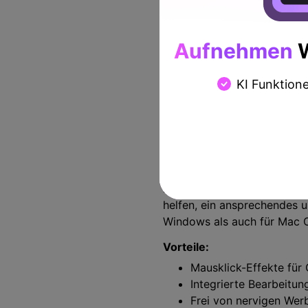
Aufnehmen
W
KI Funktion
3.
Atomi Active Presenter
Atomi Active Presenter hilf
Es handelt sich um einen k
helfen, ein ansprechendes u
Windows als auch für Mac OS
Vorteile:
Mausklick-Effekte für
Integrierte Bearbeitu
Frei von nervigen Wer