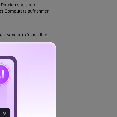
 Dateien speichern.
res Computers aufnehmen
en, sondern können Ihre
ern, bevor sie beginnt.