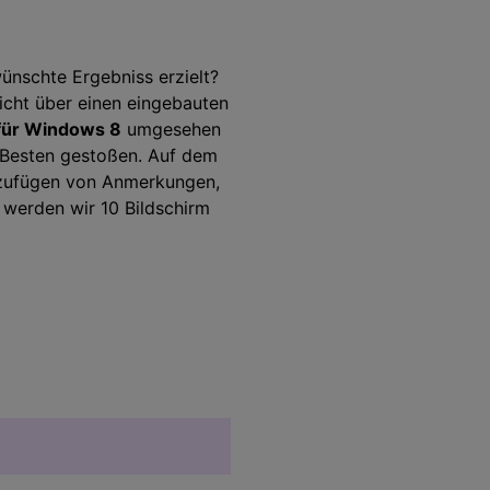
Audio Bearbeitung
ünschte Ergebniss erzielt?
nicht über einen eingebauten
für Windows 8
umgesehen
Alle Funktionen >
r Besten gestoßen. Auf dem
inzufügen von Anmerkungen,
 finden >
 werden wir 10 Bildschirm