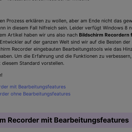
Zeitplan Recorder
>
Kreative Effekte
>
Audio-Bearbeitung
>
en Prozess erklären zu wollen, aber am Ende nicht das gew
n in diesem Fall hilfreich sein. Leider verfügt Windows 8 
Tipps zum Spiel
sem Artikel haben wir uns also nach
Bildschirm Recordern 
Entwickler auf der ganzen Welt sind wir auf die Besten de
Alle KI Funktionen >
schirm Recorder eingebauten Bearbeitungstools wie das H
Mehr Lösungen
haben. Um die Erfahrung und die Funktionen zu verbessern,
 diesem Standard vorstellen.
n!
order mit Bearbeitungsfeatures
order ohne Bearbeitungsfeatures
irm Recorder mit Bearbeitungsfeatures