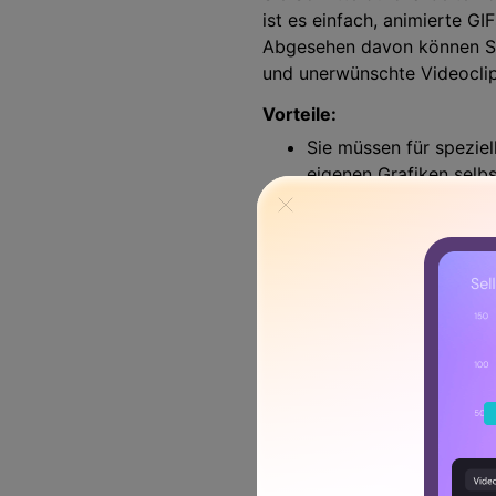
ist es einfach, animierte G
Abgesehen davon können Si
und unerwünschte Videoclips
Vorteile:
Sie müssen für spezie
eigenen Grafiken selbst
Es besitzt die Fähigk
Ausgezeichnete Bildbe
Nachteile:
Es wäre besser, wenn 