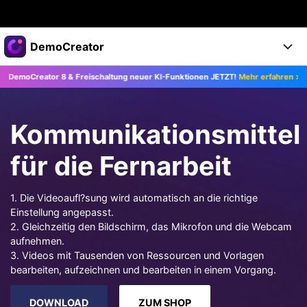
Top-Produkte
DemoCreator
KI-gestützte digitale Kreativität
eator 8 & Freischaltung neuer KI-Funktionen JETZT!
Mehr erfahren >>
Up
Business
Produkte
Dienstprogramme
Überblick
Products
Über uns
KI
Kommunikationsmittel
Lösungen
Funktionen
KI-Funktionen
Presseraum
Lösungen
für die Fernarbeit
Alle Funktionen >
DemoCreator für
Shop
Hilfezentrum
KI Tipps
1. Die Videoaufl?sung wird automatisch an die richtige
Einstellung angepasst.
Blog
Los geht's
Support
Business
Alle KI Funktionen >
2. Gleichzeitig den Bildschirm, das Mikrofon und die Webcam
Mehr Lösungen finden >
aufnehmen.
Support
Upgrade auf DemoCreator 8
3. Videos mit Tausenden von Ressourcen und Vorlagen
bearbeiten, aufzeichnen und bearbeiten in einem Vorgang.
JETZT KAUFEN
Anmelden
DOWNLOAD
DOWNLOAD
ZUM SHOP