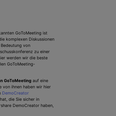
Audio Bearbeitung
kannten GoToMeeting ist
Alle Funktionen >
die komplexen Diskussionen
e Bedeutung von
 finden >
schusskonferenz zu einer
er werden wir die beste
ellen GoToMeeting-
n GoToMeeting
auf eine
e von ihnen haben wir hier
en
DemoCreator
t, die Sie sicher in
ershare DemoCreator haben,