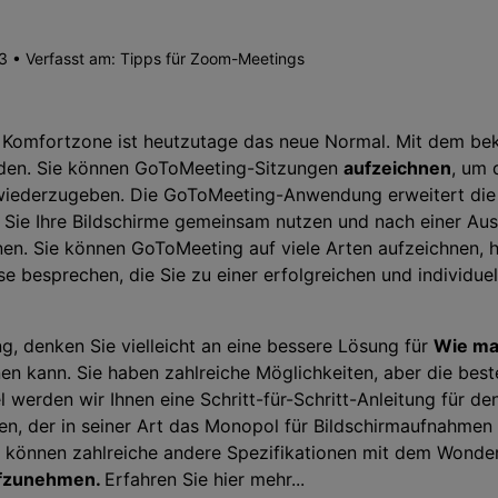
Zeitplan Recorder
>
Kreative Effekte
>
 • Verfasst am:
Tipps für Zoom-Meetings
Audio-Bearbeitung
>
Tipps zum Spiel
r Komfortzone ist heutzutage das neue Normal. Mit dem be
Alle KI Funktionen >
den. Sie können GoToMeeting-Sitzungen
aufzeichnen
, um 
wiederzugeben. Die GoToMeeting-Anwendung erweitert di
Mehr Lösungen
Sie Ihre Bildschirme gemeinsam nutzen und nach einer Aus
. Sie können GoToMeeting auf viele Arten aufzeichnen, hi
se besprechen, die Sie zu einer erfolgreichen und individu
 denken Sie vielleicht an eine bessere Lösung für
Wie ma
nen kann. Sie haben zahlreiche Möglichkeiten, aber die best
el werden wir Ihnen eine Schritt-für-Schritt-Anleitung für d
n, der in seiner Art das Monopol für Bildschirmaufnahmen ha
e können zahlreiche andere Spezifikationen mit dem Wond
ufzunehmen.
Erfahren Sie hier mehr...