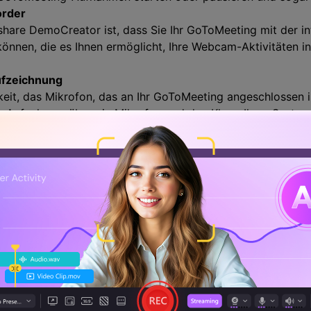
rder
are DemoCreator ist, dass Sie Ihr GoToMeeting mit der i
können, die es Ihnen ermöglicht, Ihre Webcam-Aktivitäten 
fzeichnung
keit, das Mikrofon, das an Ihr GoToMeeting angeschlossen 
rer Aufnahmen über ein Mikrofon und den Klang Ihres System
unktionen
 Wondershare DemoCreators, denn Sie können Ihre aufgeze
hme mit Ihrem GoToMeeting mit einer sanften Berührung bea
te Meeting-Aufnahmen
ten Optionen für GoToMeeting-Aufnahmen und den besten K
n können Sie lange Meetings mit einem einzigen Abo-Paket
gen und lange Vorträge so lange aufzuzeichnen, wie Sie mö
hiedener Formate
zeichnete Ausgabedatei in verschiedenen Formaten erhalten,