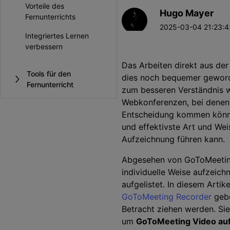
Unterhaltung
Vorteile des
Hugo Mayer
KI-Teleprompter
>
Beliebt
Fernunterrichts
Spiel-Aufzeichnung >
2025-03-04 21:23:43
Integriertes Lernen
verbessern
Das Arbeiten direkt aus de
Tools für den
dies noch bequemer gewor
Fernunterricht
zum besseren Verständnis 
Webkonferenzen, bei denen 
Entscheidung kommen können
und effektivste Art und Wei
Aufzeichnung führen kann.
Abgesehen von GoToMeeting,
individuelle Weise aufzeich
aufgelistet. In diesem Artik
GoToMeeting Recorder
gebe
Betracht ziehen werden. Si
um
GoToMeeting Video a