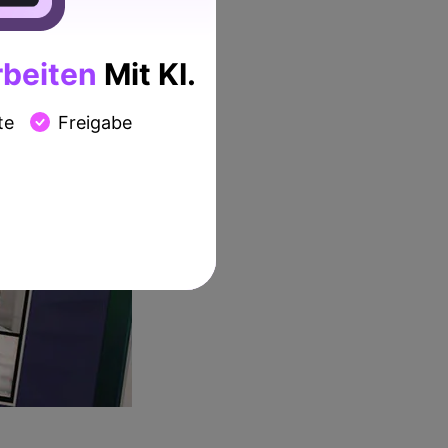
beiten
Mit KI.
te
Freigabe