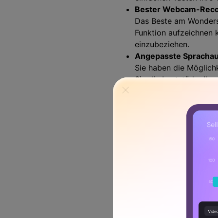
Bester Webcam-Reco
Das Beste am Wondersh
Funktion aufzeichnen 
einzubeziehen.
Angepasste Sprachau
Sie haben die Möglich
Sie die Lautstärke Ih
Beste Bearbeitungsf
Hier ist der Clou des
direkt nach der Aufna
Lange und ungestör
Mit den vorinstallier
aufgezeichnete Dateie
erlaubt, große Sitzun
Unterstützung versc
Sie können Ihre aufge
später öffnen können.