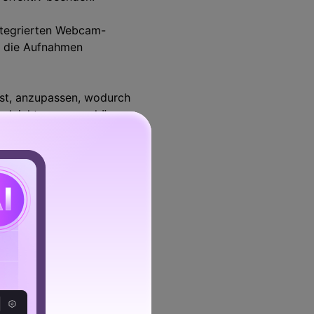
ntegrierten Webcam-
in die Aufnahmen
ist, anzupassen, wodurch
s leicht anpassen können.
ichneten GoToMeetings
rbeiten.
omprimierungstechniken für
 aufzeichnen, das Ihnen
chten.
 damit Sie die Dateien