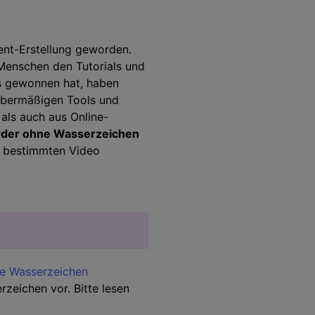
Audio Bearbeitung
tent-Erstellung geworden.
 Menschen den Tutorials und
ss gewonnen hat, haben
Alle Funktionen >
 übermäßigen Tools und
 als auch aus Online-
 finden >
order ohne Wasserzeichen
em bestimmten Video
ne Wasserzeichen
rzeichen vor. Bitte lesen