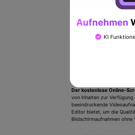
Screencapture Online S
Nutzer, die bei ihrem
Onlin
Aufnehmen
W
Screencapture Online Screen
Bildschirm ohne Download a
KI Funktion
Zugriff zu schützen. Da Sie
die Vermeidung von Wasserz
Screencapture zahlen, wenn
benötigen.
VEED
Der kostenlose Online-Sc
von Inhalten zur Verfügung 
beeindruckende Videoaufnah
Editor bietet, um die Qualit
Bildschirmaufnahmen ohne W