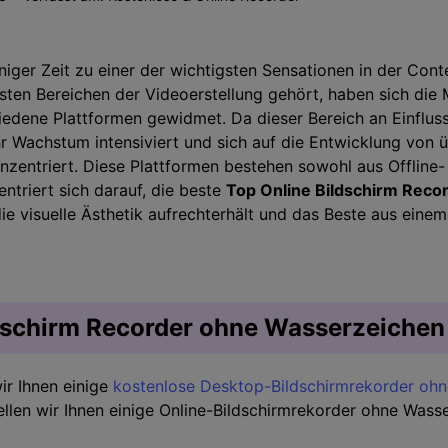
Zeitplan Recorder
>
Kreative Effekte
>
Audio-Bearbeitung
>
iniger Zeit zu einer der wichtigsten Sensationen in der Con
sten Bereichen der Videoerstellung gehört, haben sich die
Tipps zum Spiel
edene Plattformen gewidmet. Da dieser Bereich an Einflu
hr Wachstum intensiviert und sich auf die Entwicklung von
Alle KI Funktionen >
onzentriert. Diese Plattformen bestehen sowohl aus Offline-
Mehr Lösungen
ntriert sich darauf, die beste
Top Online Bildschirm Rec
die visuelle Ästhetik aufrechterhält und das Beste aus ein
dschirm Recorder ohne Wasserzeichen
ir Ihnen einige
kostenlose Desktop-Bildschirmrekorder oh
ellen wir Ihnen einige Online-Bildschirmrekorder ohne Wasse