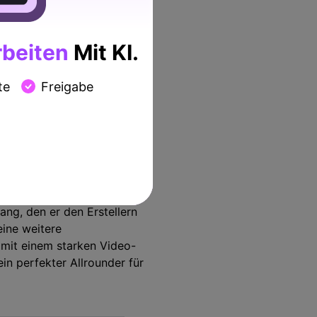
suchen, sollten sich für
beiten
Mit KI.
sten Tools, um Ihren
e Benutzer vor illegalem
te
Freigabe
s einen Nachteil, wenn es um
 einen bestimmten Preis für
en
ng, den er den Erstellern
eine weitere
mit einem starken Video-
ein perfekter Allrounder für