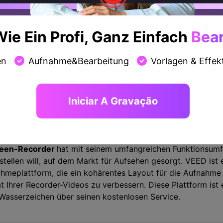
creen Recorder
e-Screen-Capture-Tool
nach Exquisitem und Einzigartigem 
ie Ein Profi, Ganz Einfach
Bear
 Recorder entscheiden. Diese Plattform bietet Ihnen die be
ufzuzeichnen, und bietet eine geschützte Umgebung, um di
en
Aufnahme&Bearbeitung
Vorlagen & Effek
 die Aufzeichnungsdienste kostenlos nutzen können, gibt e
eichen in Bildschirmaufzeichnungsvideos geht. Sie müssen
 Sie einen
Online-Bildschirmrecorder ohne Wasserzeich
Iniciar A Gravação
reen-Recorder
hat mit seinem umfangreichen Funktionsumfa
stellen will, auf dem Markt für Aufsehen gesorgt. VEED ist 
meplattform, die ein kohärentes Layout für die Aufnahme 
ät Ihrer Recorder-Videos zu verbessern. Diese Plattform ist 
asserzeichen über seinen kostenlosen Service.