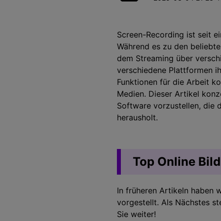
Unterhaltung
KI-Teleprompter
>
Beliebt
Spiel-Aufzeichnung >
Screen-Recording ist seit e
Während es zu den beliebte
dem Streaming über verschi
verschiedene Plattformen i
Funktionen für die Arbeit k
Medien. Dieser Artikel konze
Software vorzustellen, die 
herausholt.
Top Online Bil
In früheren Artikeln haben w
vorgestellt. Als Nächstes st
Sie weiter!